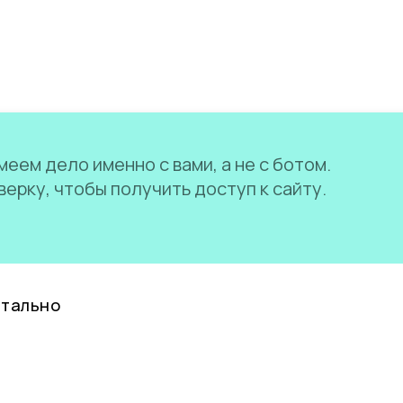
еем дело именно с вами, а не с ботом.
ерку, чтобы получить доступ к сайту.
нтально