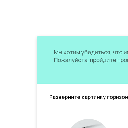
Мы хотим убедиться, что им
Пожалуйста, пройдите пров
Разверните картинку горизо