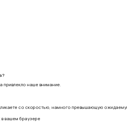
а?
а привлекло наше внимание.
 кликаете со скоростью, намного превышающую ожидаему
t в вашем браузере