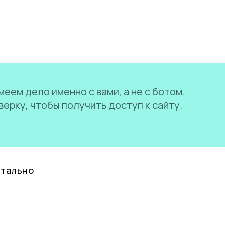
еем дело именно с вами, а не с ботом.
ерку, чтобы получить доступ к сайту.
нтально