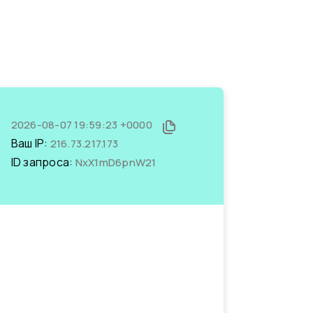
2026-08-07 19:59:23 +0000
Ваш IP:
216.73.217.173
ID запроса:
NxX1mD6pnW21