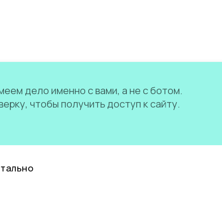
еем дело именно с вами, а не с ботом.
ерку, чтобы получить доступ к сайту.
нтально