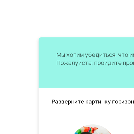
Мы хотим убедиться, что им
Пожалуйста, пройдите пров
Разверните картинку горизо