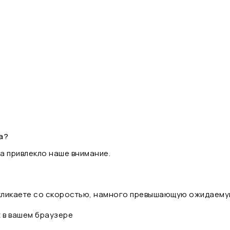
а?
а привлекло наше внимание.
 кликаете со скоростью, намного превышающую ожидаему
t в вашем браузере