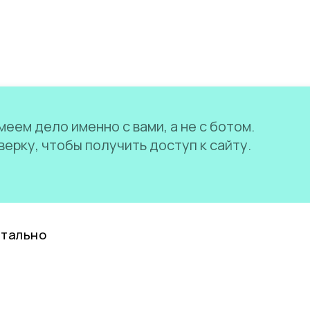
еем дело именно с вами, а не с ботом.
ерку, чтобы получить доступ к сайту.
нтально