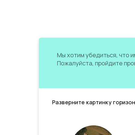
Мы хотим убедиться, что им
Пожалуйста, пройдите пров
Разверните картинку горизо