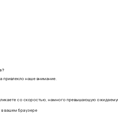
а?
а привлекло наше внимание.
 кликаете со скоростью, намного превышающую ожидаему
t в вашем браузере