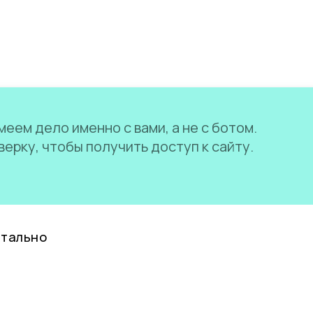
еем дело именно с вами, а не с ботом.
ерку, чтобы получить доступ к сайту.
нтально