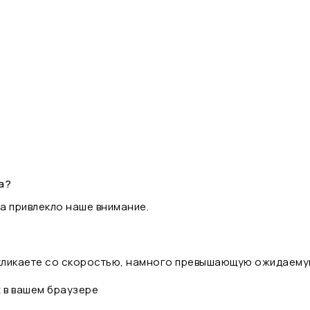
а?
а привлекло наше внимание.
 кликаете со скоростью, намного превышающую ожидаему
t в вашем браузере