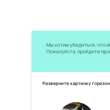
Мы хотим убедиться, что им
Пожалуйста, пройдите пров
Разверните картинку горизо