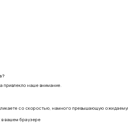
а?
а привлекло наше внимание.
 кликаете со скоростью, намного превышающую ожидаему
t в вашем браузере