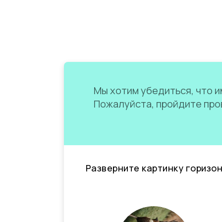
Мы хотим убедиться, что им
Пожалуйста, пройдите пров
Разверните картинку горизо