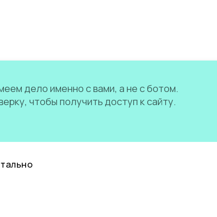
еем дело именно с вами, а не с ботом.
ерку, чтобы получить доступ к сайту.
нтально