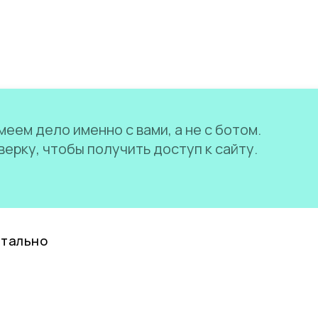
еем дело именно с вами, а не с ботом.
ерку, чтобы получить доступ к сайту.
нтально