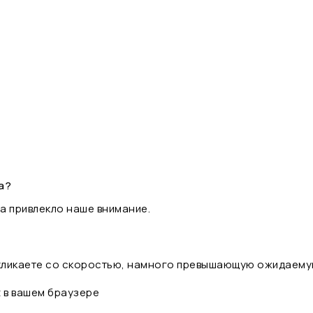
а?
а привлекло наше внимание.
 кликаете со скоростью, намного превышающую ожидаему
t в вашем браузере