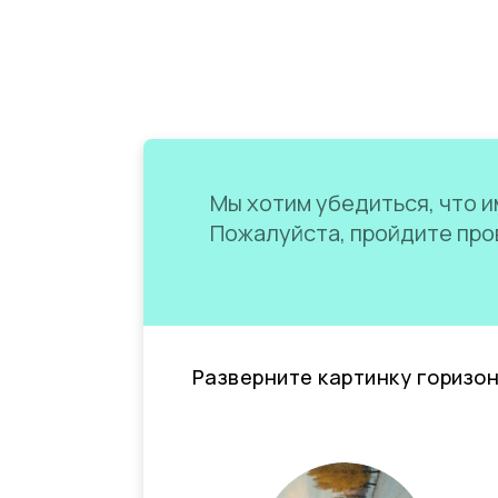
Мы хотим убедиться, что им
Пожалуйста, пройдите пров
Разверните картинку горизо