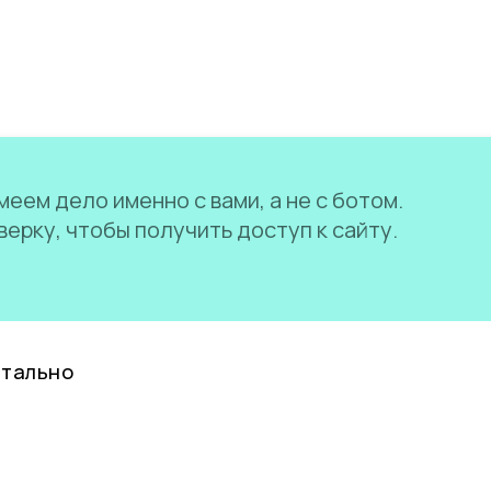
еем дело именно с вами, а не с ботом.
ерку, чтобы получить доступ к сайту.
нтально