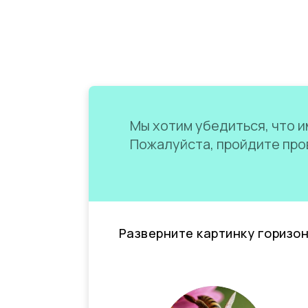
Мы хотим убедиться, что им
Пожалуйста, пройдите пров
Разверните картинку горизо