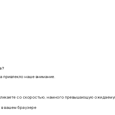
а?
а привлекло наше внимание.
 кликаете со скоростью, намного превышающую ожидаему
t в вашем браузере