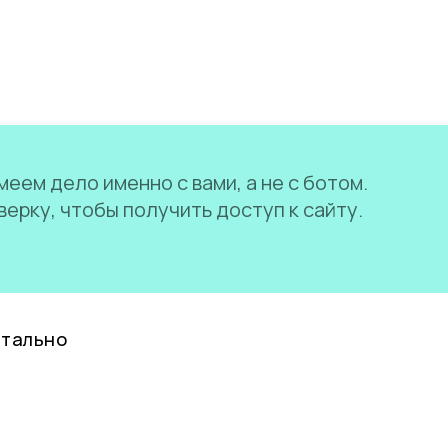
еем дело именно с вами, а не с ботом.
ерку, чтобы получить доступ к сайту.
нтально