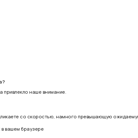
а?
а привлекло наше внимание.
 кликаете со скоростью, намного превышающую ожидаему
t в вашем браузере