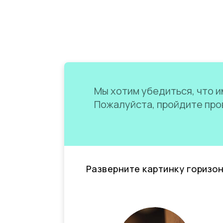
Мы хотим убедиться, что им
Пожалуйста, пройдите пров
Разверните картинку горизо