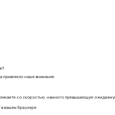
а?
а привлекло наше внимание.
 кликаете со скоростью, намного превышающую ожидаему
t в вашем браузере