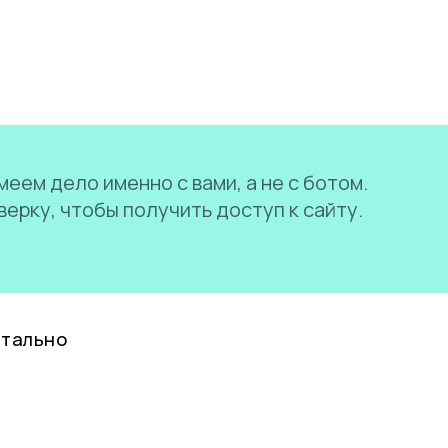
еем дело именно с вами, а не с ботом.
ерку, чтобы получить доступ к сайту.
нтально