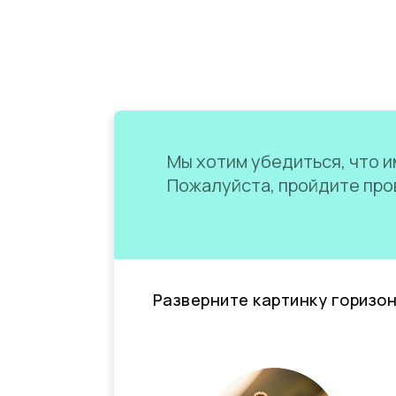
Мы хотим убедиться, что им
Пожалуйста, пройдите пров
Разверните картинку горизо