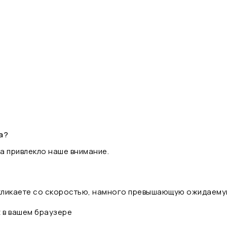
а?
а привлекло наше внимание.
 кликаете со скоростью, намного превышающую ожидаему
t в вашем браузере