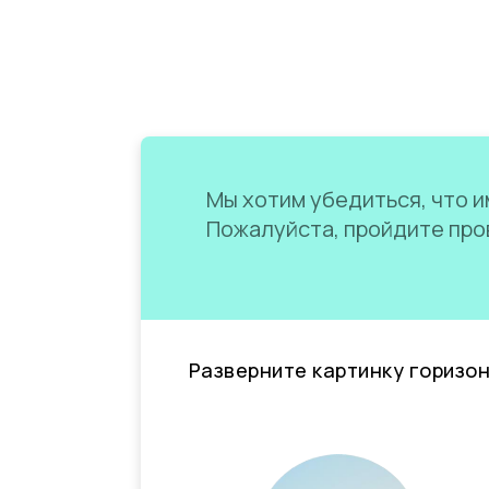
Мы хотим убедиться, что им
Пожалуйста, пройдите пров
Разверните картинку горизо