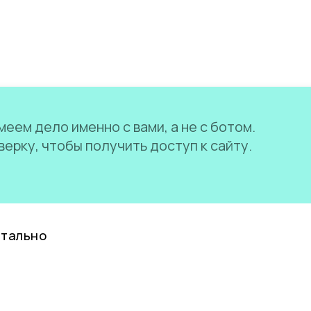
еем дело именно с вами, а не с ботом.
ерку, чтобы получить доступ к сайту.
нтально