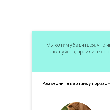
Мы хотим убедиться, что им
Пожалуйста, пройдите пров
Разверните картинку горизо