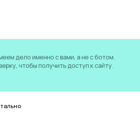
еем дело именно с вами, а не с ботом.
ерку, чтобы получить доступ к сайту.
нтально