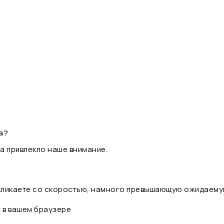
а?
а привлекло наше внимание.
 кликаете со скоростью, намного превышающую ожидаему
t в вашем браузере