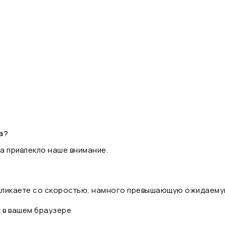
а?
а привлекло наше внимание.
 кликаете со скоростью, намного превышающую ожидаему
t в вашем браузере