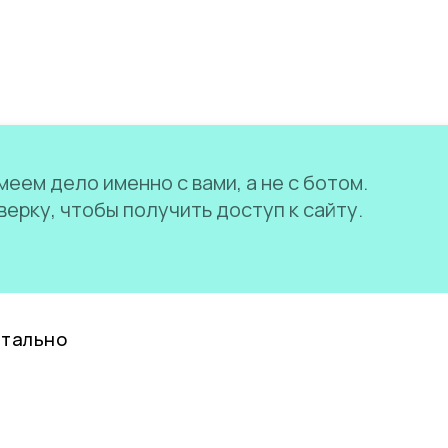
еем дело именно с вами, а не с ботом.
ерку, чтобы получить доступ к сайту.
нтально