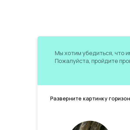
Мы хотим убедиться, что им
Пожалуйста, пройдите пров
Разверните картинку горизо