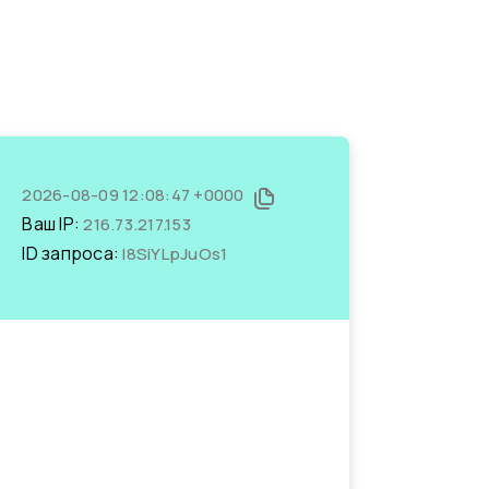
2026-08-09 12:08:47 +0000
Ваш IP:
216.73.217.153
ID запроса:
l8SiYLpJuOs1