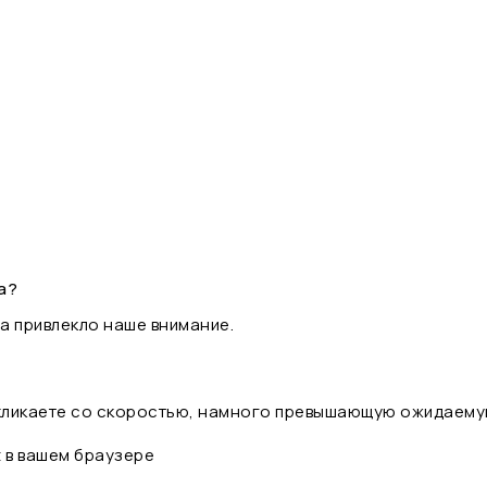
а?
а привлекло наше внимание.
 кликаете со скоростью, намного превышающую ожидаему
t в вашем браузере