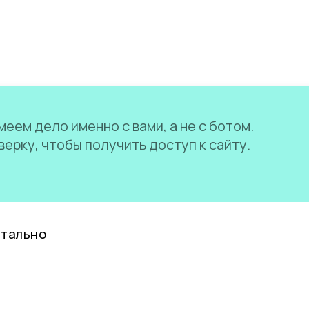
еем дело именно с вами, а не с ботом.
ерку, чтобы получить доступ к сайту.
нтально