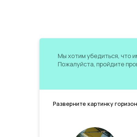
Мы хотим убедиться, что им
Пожалуйста, пройдите пров
Разверните картинку горизо