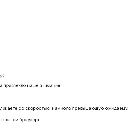
а?
а привлекло наше внимание.
 кликаете со скоростью, намного превышающую ожидаему
t в вашем браузере