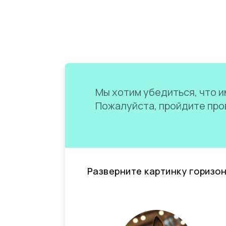
Мы хотим убедиться, что им
Пожалуйста, пройдите пров
Разверните картинку горизо