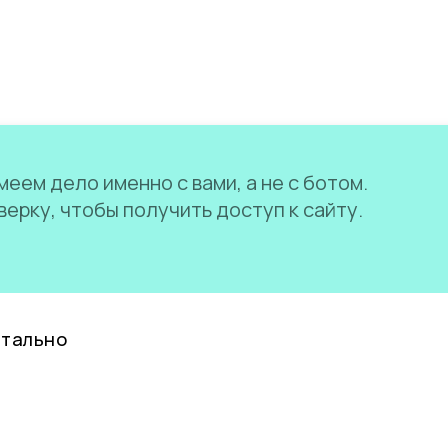
еем дело именно с вами, а не с ботом.
ерку, чтобы получить доступ к сайту.
нтально