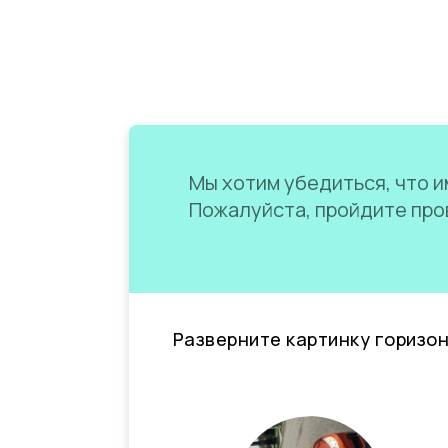
Мы хотим убедиться, что им
Пожалуйста, пройдите пров
Разверните картинку горизо