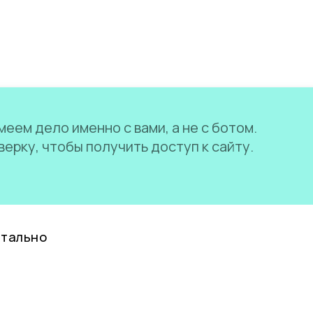
еем дело именно с вами, а не с ботом.
ерку, чтобы получить доступ к сайту.
нтально