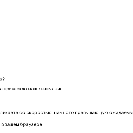
а?
а привлекло наше внимание.
 кликаете со скоростью, намного превышающую ожидаему
t в вашем браузере