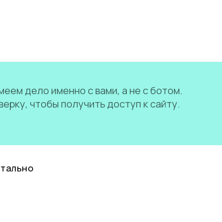
еем дело именно с вами, а не с ботом.
ерку, чтобы получить доступ к сайту.
нтально