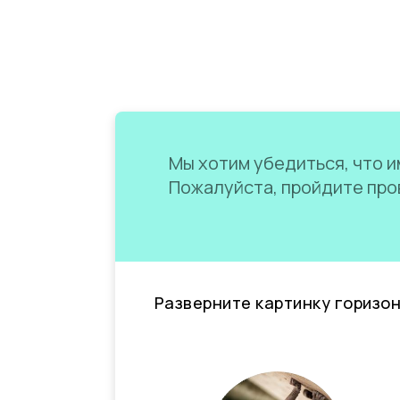
Мы хотим убедиться, что им
Пожалуйста, пройдите пров
Разверните картинку горизо