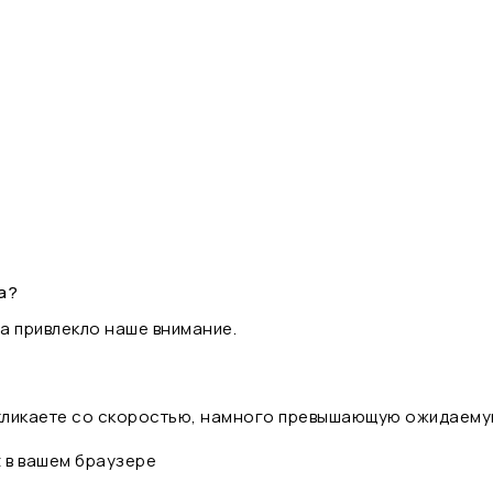
а?
а привлекло наше внимание.
 кликаете со скоростью, намного превышающую ожидаему
t в вашем браузере