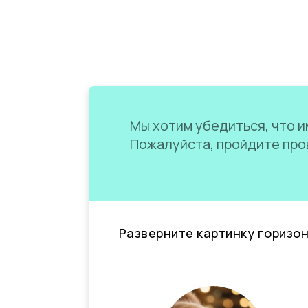
Мы хотим убедиться, что им
Пожалуйста, пройдите пров
Разверните картинку горизо