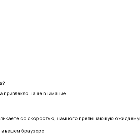
а?
а привлекло наше внимание.
 кликаете со скоростью, намного превышающую ожидаему
t в вашем браузере