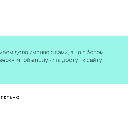
еем дело именно с вами, а не с ботом.
ерку, чтобы получить доступ к сайту.
нтально