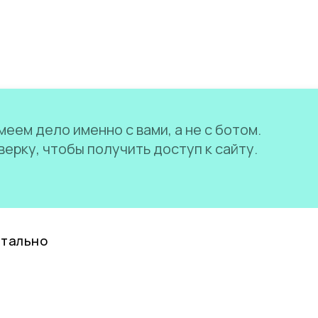
еем дело именно с вами, а не с ботом.
ерку, чтобы получить доступ к сайту.
нтально