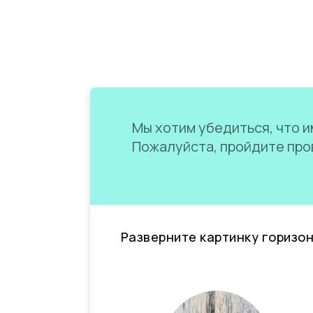
Мы хотим убедиться, что им
Пожалуйста, пройдите пров
Разверните картинку горизо