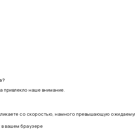
а?
а привлекло наше внимание.
 кликаете со скоростью, намного превышающую ожидаему
t в вашем браузере