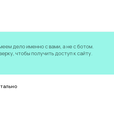
еем дело именно с вами, а не с ботом.
ерку, чтобы получить доступ к сайту.
нтально