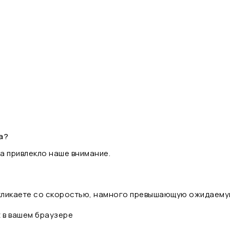
а?
а привлекло наше внимание.
 кликаете со скоростью, намного превышающую ожидаему
t в вашем браузере