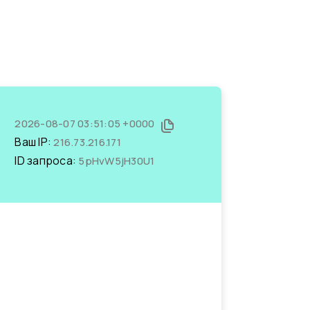
2026-08-07 03:51:05 +0000
Ваш IP:
216.73.216.171
ID запроса:
5pHvW5jH30U1