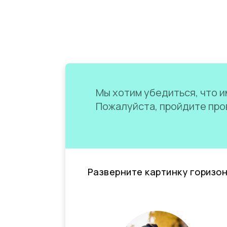
Мы хотим убедиться, что им
Пожалуйста, пройдите пров
Разверните картинку горизо