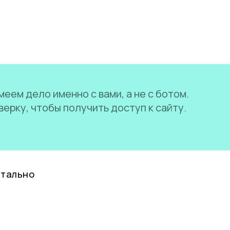
еем дело именно с вами, а не с ботом.
ерку, чтобы получить доступ к сайту.
нтально