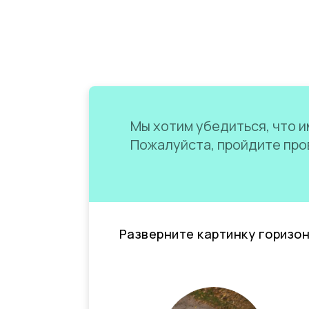
Мы хотим убедиться, что им
Пожалуйста, пройдите пров
Разверните картинку горизо