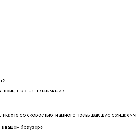
а?
а привлекло наше внимание.
 кликаете со скоростью, намного превышающую ожидаему
t в вашем браузере