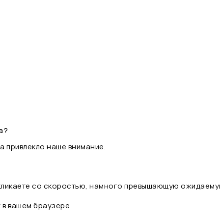
а?
а привлекло наше внимание.
 кликаете со скоростью, намного превышающую ожидаему
t в вашем браузере