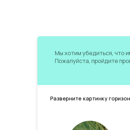
Мы хотим убедиться, что им
Пожалуйста, пройдите пров
Разверните картинку горизо