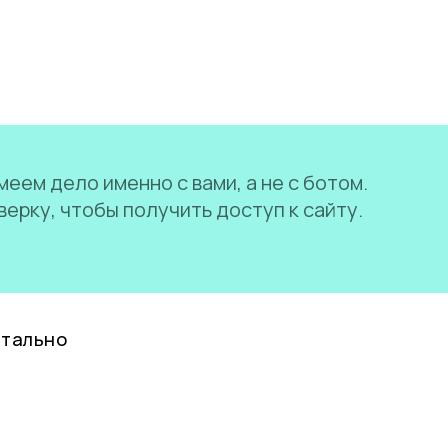
еем дело именно с вами, а не с ботом.
ерку, чтобы получить доступ к сайту.
нтально