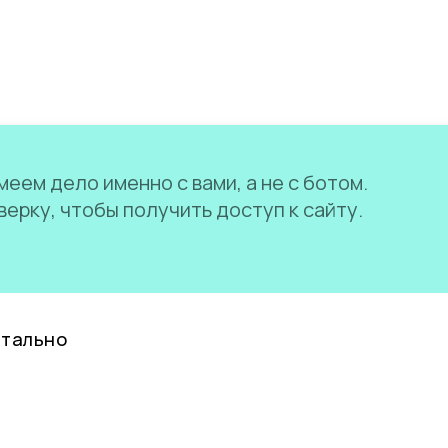
еем дело именно с вами, а не с ботом.
ерку, чтобы получить доступ к сайту.
нтально