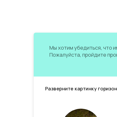
Мы хотим убедиться, что им
Пожалуйста, пройдите пров
Разверните картинку горизо