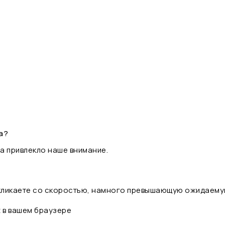
а?
а привлекло наше внимание.
 кликаете со скоростью, намного превышающую ожидаему
t в вашем браузере