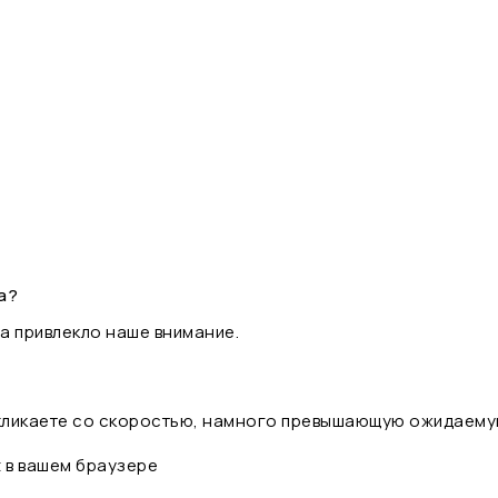
а?
а привлекло наше внимание.
 кликаете со скоростью, намного превышающую ожидаему
t в вашем браузере