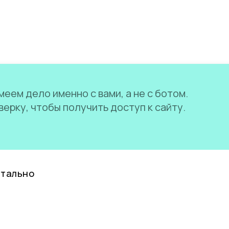
еем дело именно с вами, а не с ботом.
ерку, чтобы получить доступ к сайту.
нтально