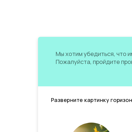
Мы хотим убедиться, что им
Пожалуйста, пройдите пров
Разверните картинку горизо