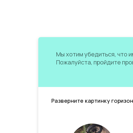
Мы хотим убедиться, что им
Пожалуйста, пройдите пров
Разверните картинку горизо