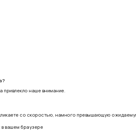
а?
а привлекло наше внимание.
 кликаете со скоростью, намного превышающую ожидаему
t в вашем браузере