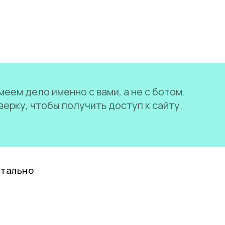
еем дело именно с вами, а не с ботом.
ерку, чтобы получить доступ к сайту.
нтально