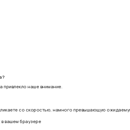
а?
а привлекло наше внимание.
 кликаете со скоростью, намного превышающую ожидаему
t в вашем браузере