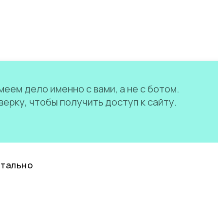
еем дело именно с вами, а не с ботом.
ерку, чтобы получить доступ к сайту.
нтально