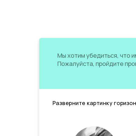
Мы хотим убедиться, что им
Пожалуйста, пройдите пров
Разверните картинку горизо