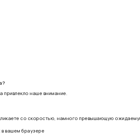
а?
а привлекло наше внимание.
 кликаете со скоростью, намного превышающую ожидаему
t в вашем браузере