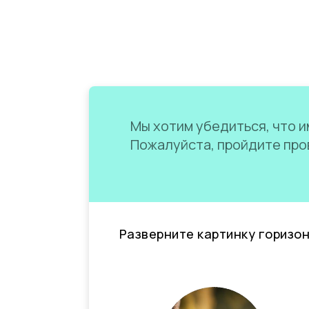
Мы хотим убедиться, что им
Пожалуйста, пройдите пров
Разверните картинку горизо