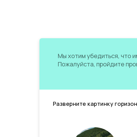
Мы хотим убедиться, что им
Пожалуйста, пройдите пров
Разверните картинку горизо