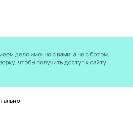
еем дело именно с вами, а не с ботом.
ерку, чтобы получить доступ к сайту.
нтально