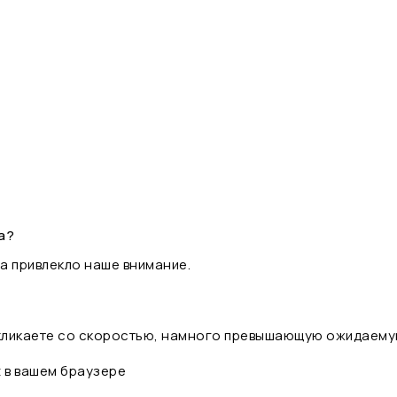
а?
а привлекло наше внимание.
 кликаете со скоростью, намного превышающую ожидаему
t в вашем браузере