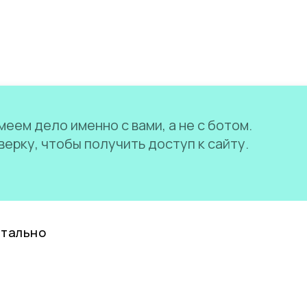
еем дело именно с вами, а не с ботом.
ерку, чтобы получить доступ к сайту.
нтально