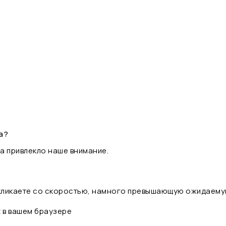
а?
а привлекло наше внимание.
 кликаете со скоростью, намного превышающую ожидаему
t в вашем браузере