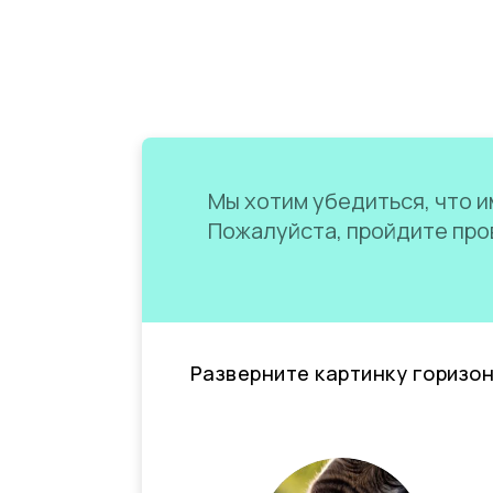
Мы хотим убедиться, что им
Пожалуйста, пройдите пров
Разверните картинку горизо