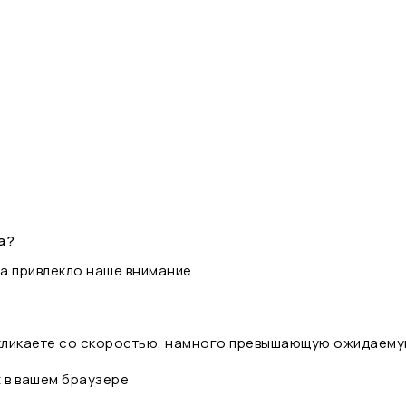
а?
а привлекло наше внимание.
 кликаете со скоростью, намного превышающую ожидаему
t в вашем браузере