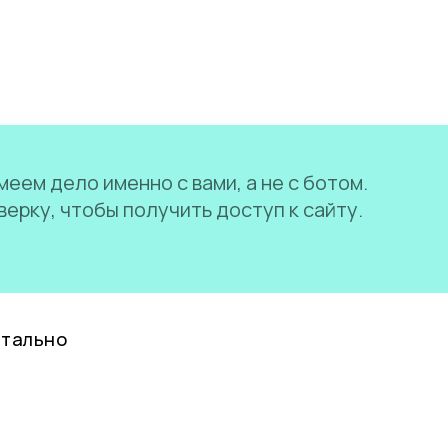
еем дело именно с вами, а не с ботом.
ерку, чтобы получить доступ к сайту.
нтально