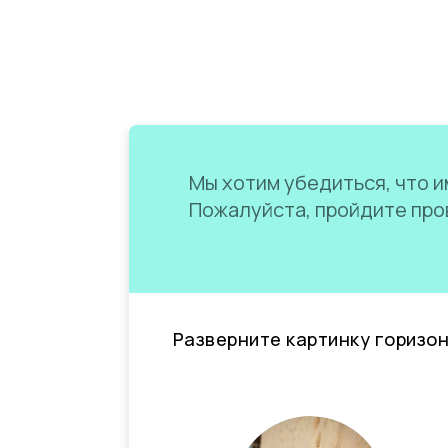
Мы хотим убедиться, что им
Пожалуйста, пройдите пров
Разверните картинку горизо