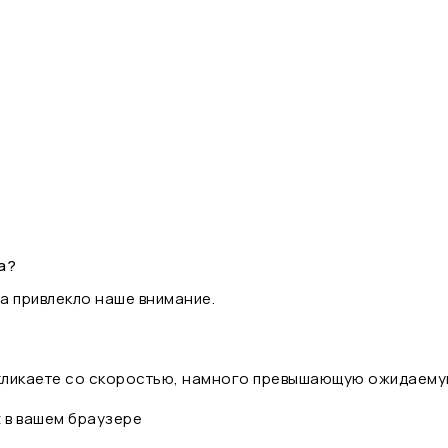
а?
а привлекло наше внимание.
 кликаете со скоростью, намного превышающую ожидаему
t в вашем браузере