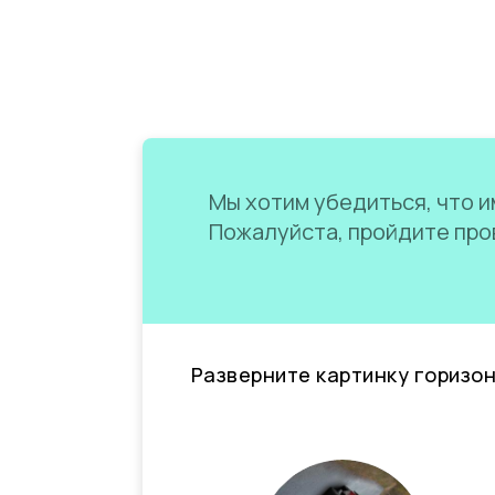
Мы хотим убедиться, что им
Пожалуйста, пройдите пров
Разверните картинку горизо