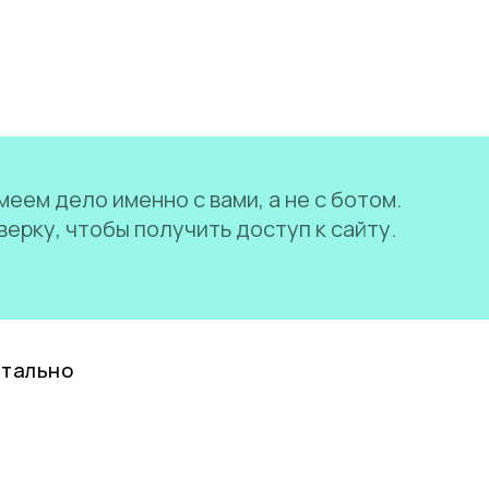
еем дело именно с вами, а не с ботом.
ерку, чтобы получить доступ к сайту.
нтально