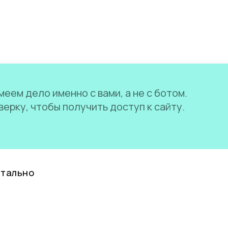
еем дело именно с вами, а не с ботом.
ерку, чтобы получить доступ к сайту.
нтально