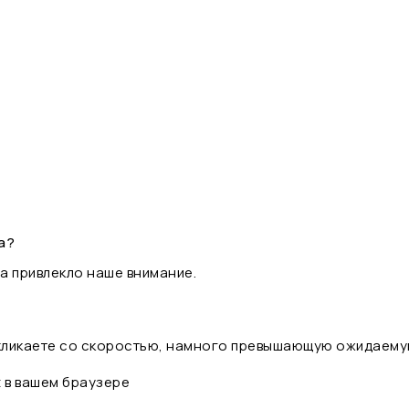
а?
а привлекло наше внимание.
 кликаете со скоростью, намного превышающую ожидаему
t в вашем браузере