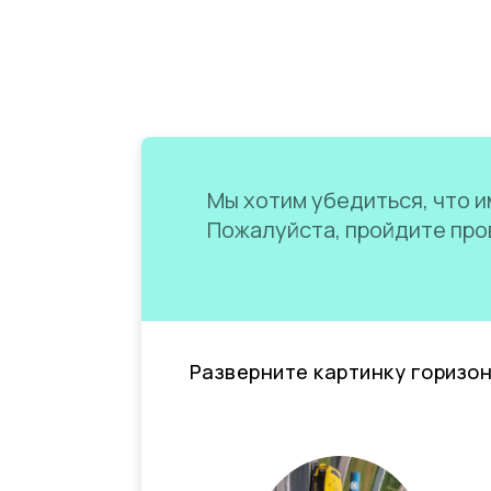
Мы хотим убедиться, что им
Пожалуйста, пройдите пров
Разверните картинку горизо