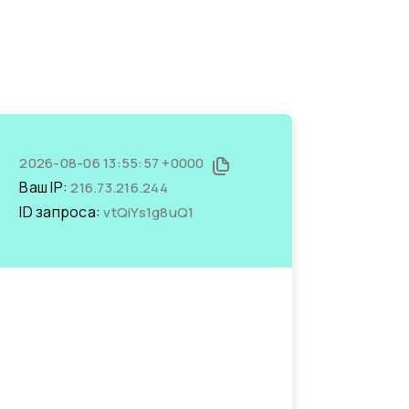
2026-08-06 13:55:57 +0000
Ваш IP:
216.73.216.244
ID запроса:
vtQiYs1g8uQ1