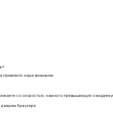
а?
а привлекло наше внимание.
 кликаете со скоростью, намного превышающую ожидаему
t в вашем браузере