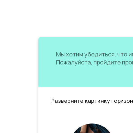
Мы хотим убедиться, что им
Пожалуйста, пройдите пров
Разверните картинку горизо