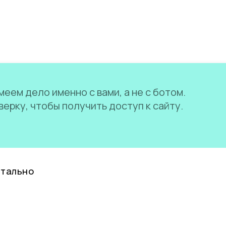
еем дело именно с вами, а не с ботом.
ерку, чтобы получить доступ к сайту.
нтально