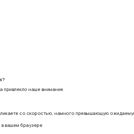
а?
а привлекло наше внимание.
 кликаете со скоростью, намного превышающую ожидаему
t в вашем браузере