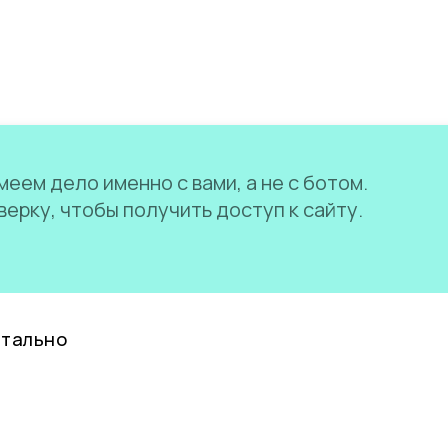
еем дело именно с вами, а не с ботом.
ерку, чтобы получить доступ к сайту.
нтально