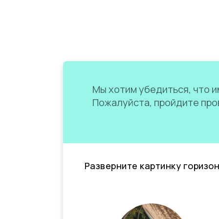
Мы хотим убедиться, что им
Пожалуйста, пройдите пров
Разверните картинку горизо