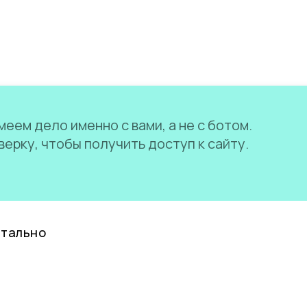
еем дело именно с вами, а не с ботом.
ерку, чтобы получить доступ к сайту.
нтально