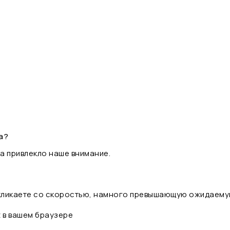
а?
а привлекло наше внимание.
 кликаете со скоростью, намного превышающую ожидаему
t в вашем браузере