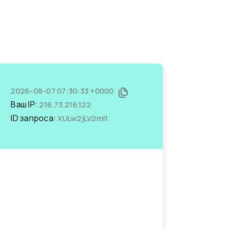
2026-08-07 07:30:33 +0000
Ваш IP:
216.73.216.122
ID запроса:
XULw2jLV2mI1