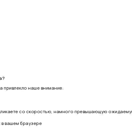
а?
а привлекло наше внимание.
 кликаете со скоростью, намного превышающую ожидаему
t в вашем браузере