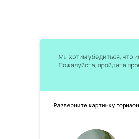
Мы хотим убедиться, что им
Пожалуйста, пройдите пров
Разверните картинку горизо