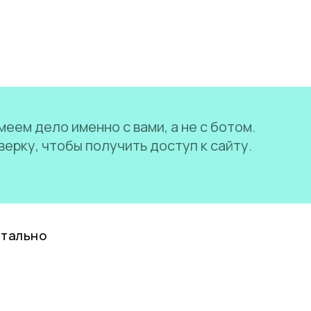
еем дело именно с вами, а не с ботом.
ерку, чтобы получить доступ к сайту.
нтально