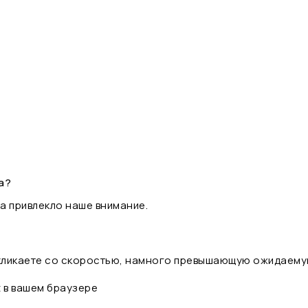
а?
а привлекло наше внимание.
 кликаете со скоростью, намного превышающую ожидаему
t в вашем браузере