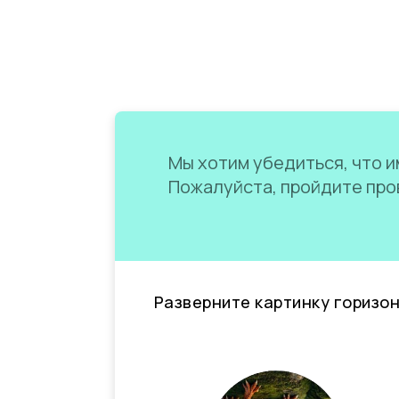
Мы хотим убедиться, что им
Пожалуйста, пройдите пров
Разверните картинку горизо