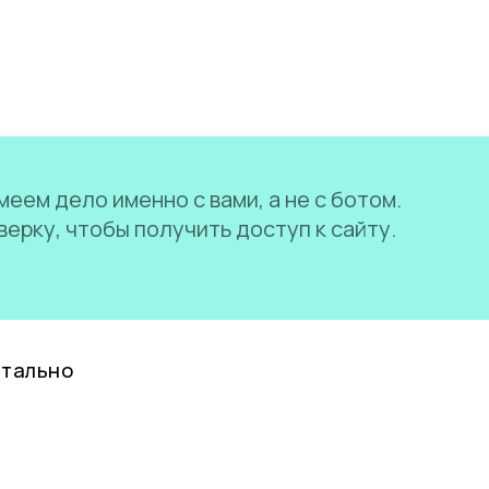
еем дело именно с вами, а не с ботом.
ерку, чтобы получить доступ к сайту.
нтально