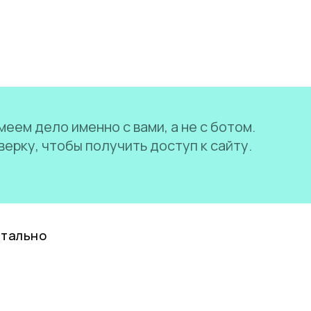
еем дело именно с вами, а не с ботом.
ерку, чтобы получить доступ к сайту.
нтально