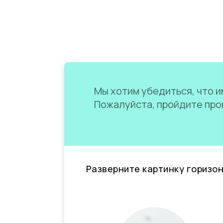
Мы хотим убедиться, что им
Пожалуйста, пройдите пров
Разверните картинку горизо