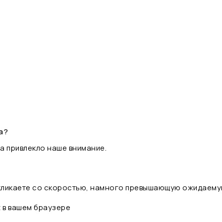
а?
а привлекло наше внимание.
 кликаете со скоростью, намного превышающую ожидаему
t в вашем браузере