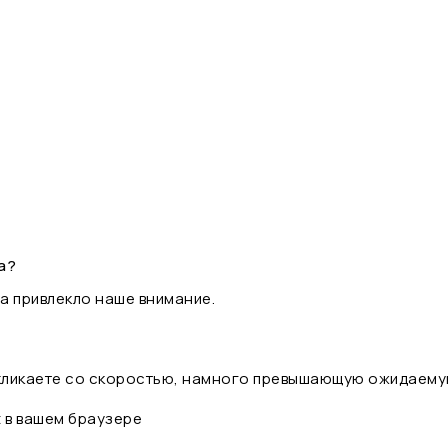
а?
а привлекло наше внимание.
 кликаете со скоростью, намного превышающую ожидаему
t в вашем браузере