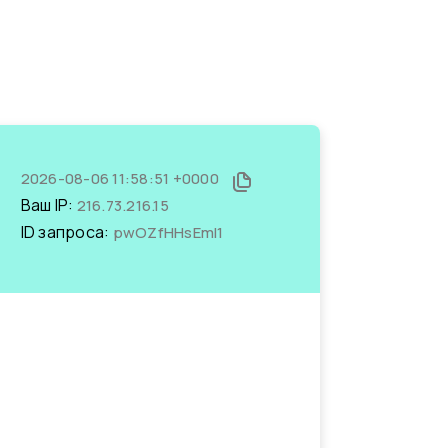
2026-08-06 11:58:51 +0000
Ваш IP:
216.73.216.15
ID запроса:
pwOZfHHsEmI1