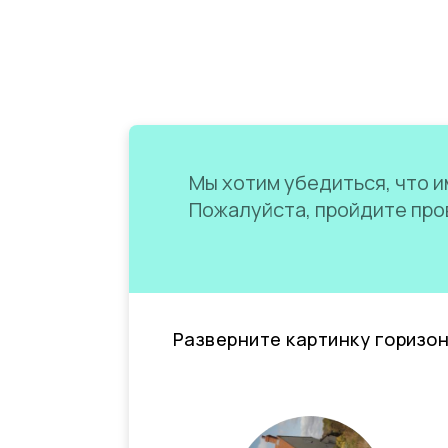
Мы хотим убедиться, что им
Пожалуйста, пройдите пров
Разверните картинку горизо