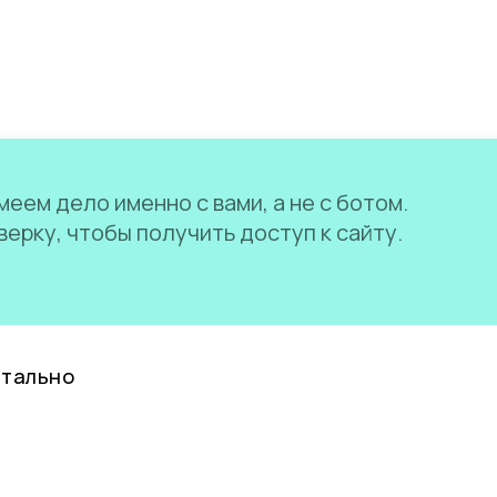
еем дело именно с вами, а не с ботом.
ерку, чтобы получить доступ к сайту.
нтально