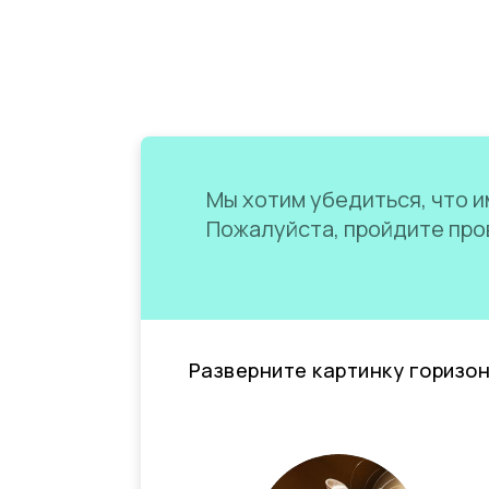
Мы хотим убедиться, что им
Пожалуйста, пройдите пров
Разверните картинку горизо