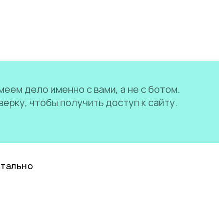
еем дело именно с вами, а не с ботом.
ерку, чтобы получить доступ к сайту.
нтально