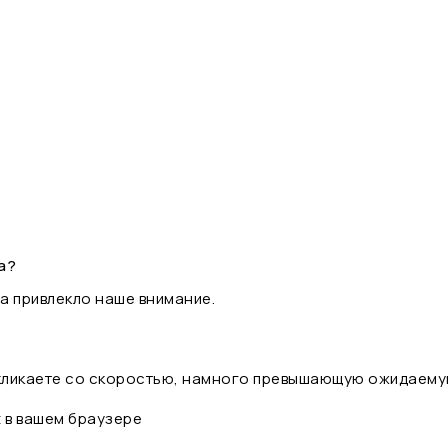
а?
а привлекло наше внимание.
 кликаете со скоростью, намного превышающую ожидаему
t в вашем браузере