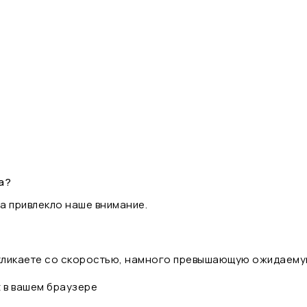
а?
а привлекло наше внимание.
 кликаете со скоростью, намного превышающую ожидаему
t в вашем браузере