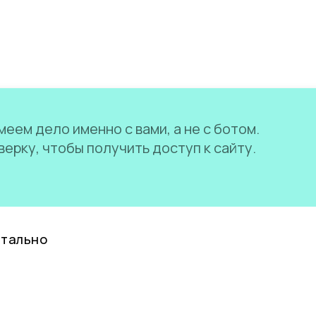
еем дело именно с вами, а не с ботом.
ерку, чтобы получить доступ к сайту.
нтально