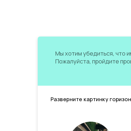
Мы хотим убедиться, что им
Пожалуйста, пройдите пров
Разверните картинку горизо