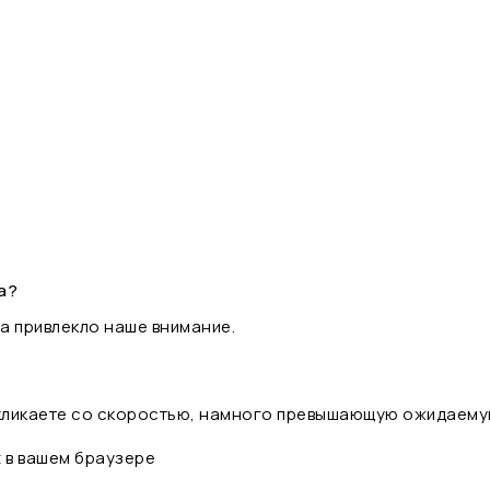
а?
а привлекло наше внимание.
 кликаете со скоростью, намного превышающую ожидаему
t в вашем браузере