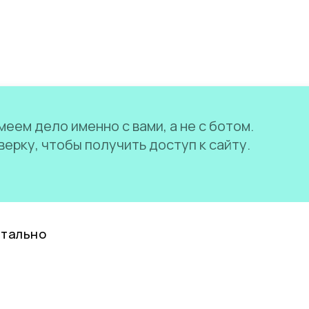
еем дело именно с вами, а не с ботом.
ерку, чтобы получить доступ к сайту.
нтально