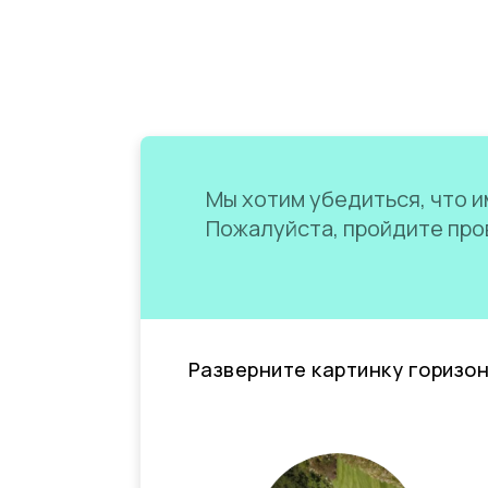
Мы хотим убедиться, что им
Пожалуйста, пройдите пров
Разверните картинку горизо