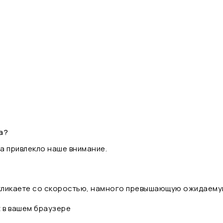
а?
а привлекло наше внимание.
 кликаете со скоростью, намного превышающую ожидаему
t в вашем браузере