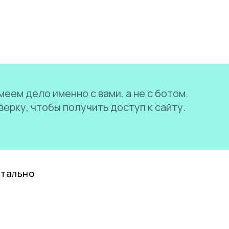
еем дело именно с вами, а не с ботом.
ерку, чтобы получить доступ к сайту.
нтально