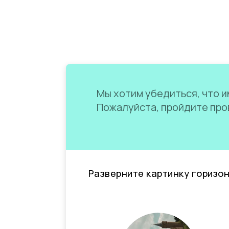
Мы хотим убедиться, что им
Пожалуйста, пройдите пров
Разверните картинку горизо