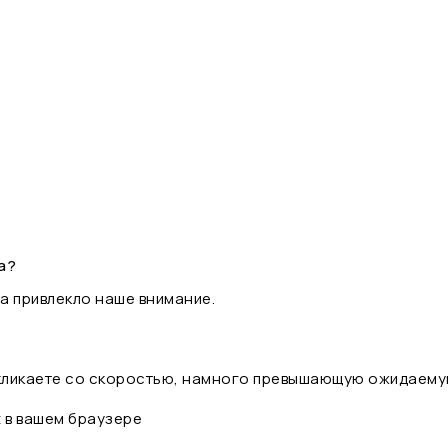
а?
а привлекло наше внимание.
 кликаете со скоростью, намного превышающую ожидаему
t в вашем браузере