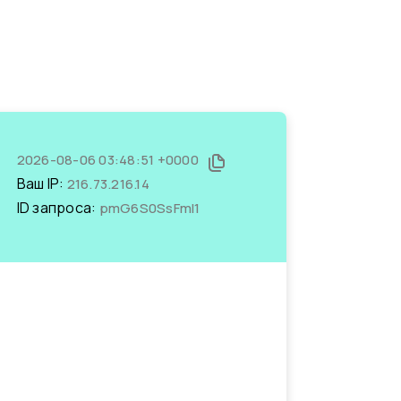
2026-08-06 03:48:51 +0000
Ваш IP:
216.73.216.14
ID запроса:
pmG6S0SsFmI1