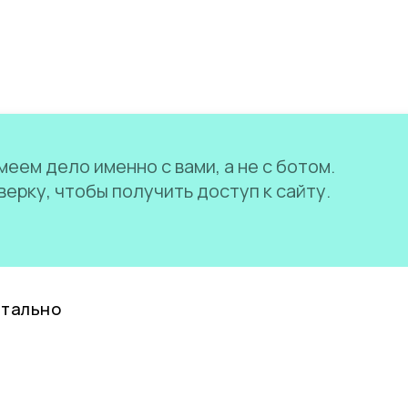
еем дело именно с вами, а не с ботом.
ерку, чтобы получить доступ к сайту.
нтально