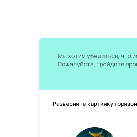
Мы хотим убедиться, что им
Пожалуйста, пройдите пров
Разверните картинку горизо