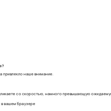
а?
а привлекло наше внимание.
 кликаете со скоростью, намного превышающую ожидаему
t в вашем браузере