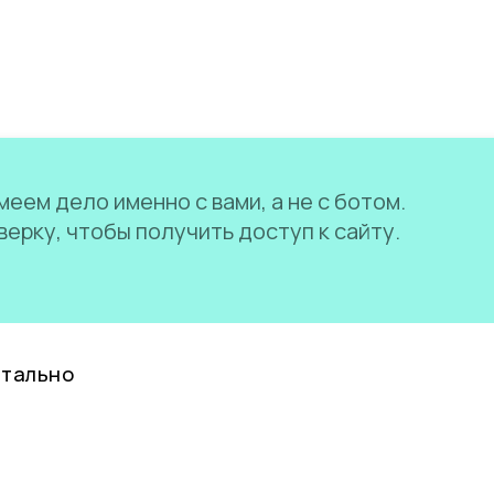
еем дело именно с вами, а не с ботом.
ерку, чтобы получить доступ к сайту.
нтально