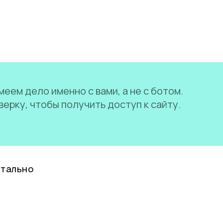
еем дело именно с вами, а не с ботом.
ерку, чтобы получить доступ к сайту.
нтально