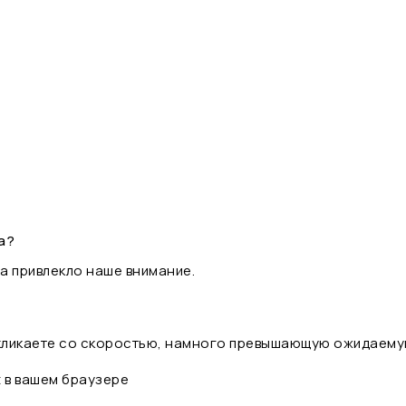
а?
а привлекло наше внимание.
 кликаете со скоростью, намного превышающую ожидаему
t в вашем браузере