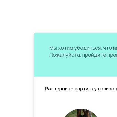
Мы хотим убедиться, что им
Пожалуйста, пройдите пров
Разверните картинку горизо