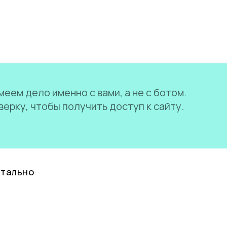
еем дело именно с вами, а не с ботом.
ерку, чтобы получить доступ к сайту.
нтально