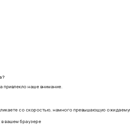
а?
а привлекло наше внимание.
 кликаете со скоростью, намного превышающую ожидаему
t в вашем браузере