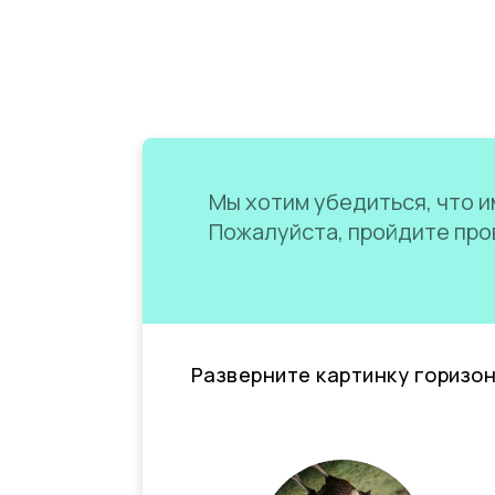
Мы хотим убедиться, что им
Пожалуйста, пройдите пров
Разверните картинку горизо