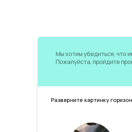
Мы хотим убедиться, что им
Пожалуйста, пройдите пров
Разверните картинку горизо