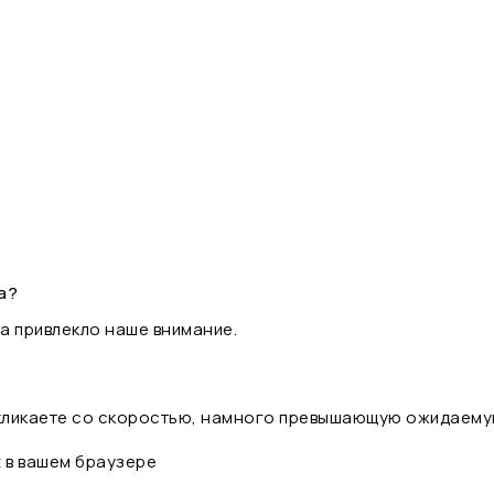
а?
а привлекло наше внимание.
 кликаете со скоростью, намного превышающую ожидаему
t в вашем браузере