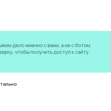
еем дело именно с вами, а не с ботом.
ерку, чтобы получить доступ к сайту.
нтально