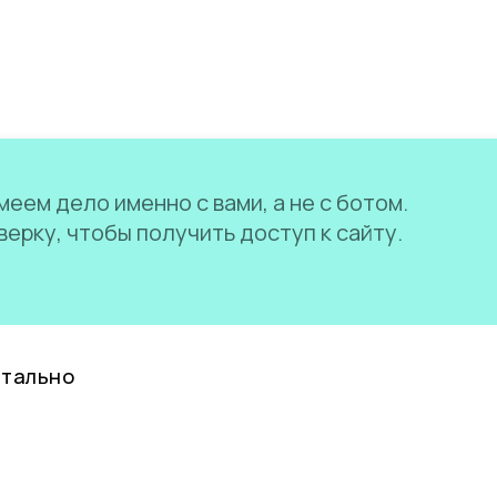
еем дело именно с вами, а не с ботом.
ерку, чтобы получить доступ к сайту.
нтально