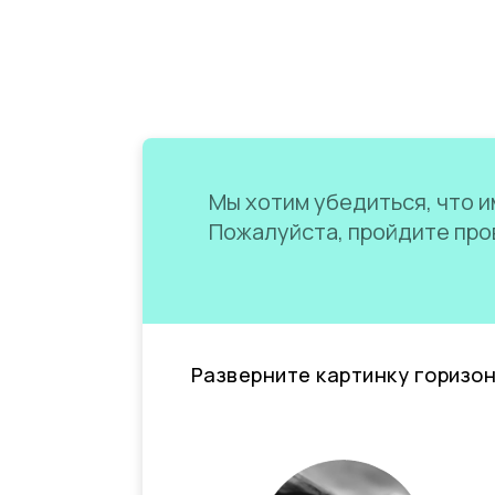
Мы хотим убедиться, что им
Пожалуйста, пройдите пров
Разверните картинку горизо