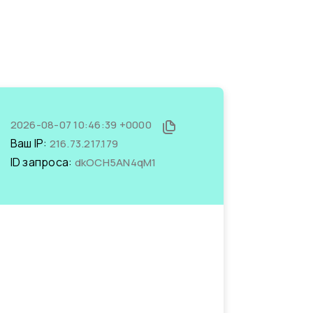
2026-08-07 10:46:39 +0000
Ваш IP:
216.73.217.179
ID запроса:
dkOCH5AN4qM1