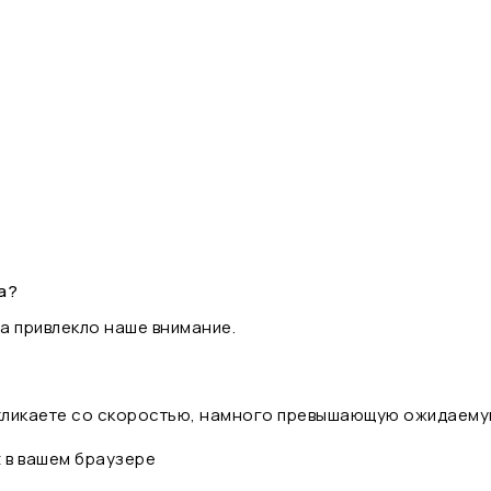
а?
а привлекло наше внимание.
 кликаете со скоростью, намного превышающую ожидаему
t в вашем браузере