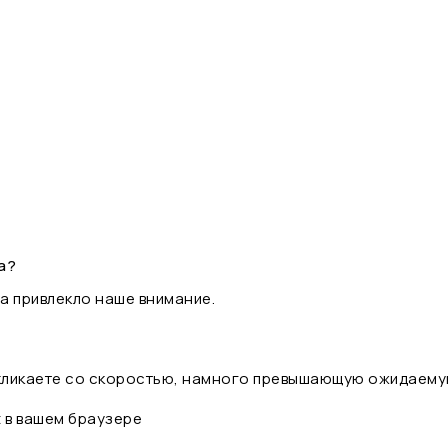
а?
а привлекло наше внимание.
 кликаете со скоростью, намного превышающую ожидаему
t в вашем браузере