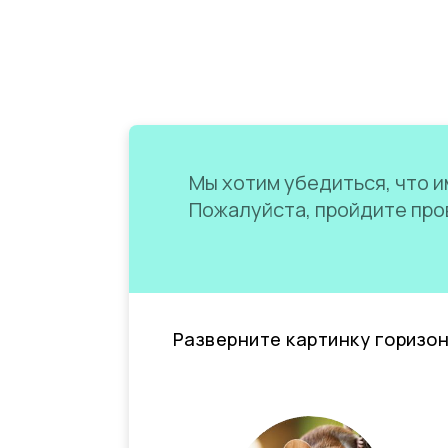
Мы хотим убедиться, что им
Пожалуйста, пройдите пров
Разверните картинку горизо