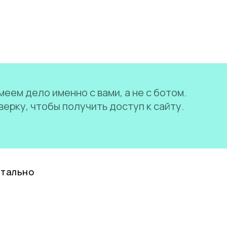
еем дело именно с вами, а не с ботом.
ерку, чтобы получить доступ к сайту.
нтально